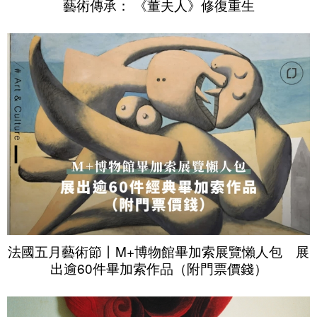
藝術傳承： 《董夫人》修復重生
法國五月藝術節丨M+博物館畢加索展覽懶人包 展
出逾60件畢加索作品（附門票價錢）