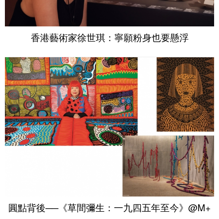
香港藝術家徐世琪：寧願粉身也要懸浮
圓點背後──《草間彌生：一九四五年至今》@M+