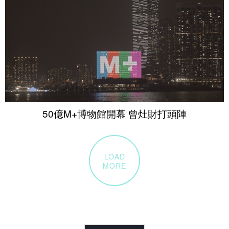
50億M+博物館開幕 曾灶財打頭陣
LOAD
MORE