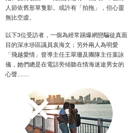
人節依舊形單隻影。或許有「拍拖」，但心靈
無比空虛。
以下3位受訪者，一個為經常踢爆網戀騙徒真面
目的深水埗區議員袁海文；另外兩人為明愛
「飛越愛情」督導主任王翠珊及團隊主任葉詠
儀，她們總是在電話旁傾聽在情海迷途男女的
心聲……