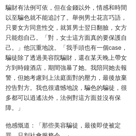
騙財有法例可依，但在金錢以外，情感和時間
以至騙色就不能追討了。舉例男士花言巧語，
只要女方同意性交，就算男士翌日翻臉，女方
只能怨自己。「對，女士這方面真的要保護自
己。」他沉重地說。「我手頭也有一個case，
騙徒除了透過美容院騙財，還在某天晚上帶女
方到時鐘酒店，期間強暴了她。我陪同她去報
警，但她考慮到上法庭面對的壓力，最後放棄
控告對方。我也很遺憾地說，騙色的騙徒，很
多都可以逍遙法外，法例對這方面並沒有保
障。」
他感慨道：「那些美容騙徒，最後即使被定
罪，只判社會服務令。」