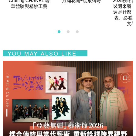
Crafting CHANEL 奢
月滿花開~綻放傳奇
2025秋冬
華體驗與精妙工藝
裝週來襲！
週是什麼？
表、必看2
文看
YOU MAY ALSO LIKE