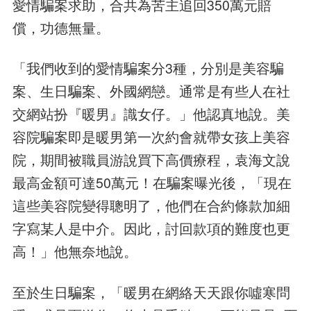
愛情騙案求助，合共為苦主追回350萬元賠
償，功德無量。
「我們收到的愛情騙案分3種，分別是美容騙
案、生日騙案、外國網戀。通常是有些人在社
交網站扮『暖男』識女仔。」他認真地說。美
容院騙案即是暖男第一次約會就帶女孩上美容
院，期間被職員游說買下高價療程，袁海文說
最高金額可達50萬元！在騙案曝光後，「現在
這些美容院變得聰明了，他們在合約條款加細
字寫某人是中介。因此，討回款項的難度也更
高！」他無奈地說。
至於生日騙案，「暖男在網絡天天跟你噓寒問