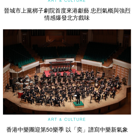
ART & CULTURE
晉城市上黨梆子劇院首度來港獻藝 忠烈氣概與強烈
情感爆發北方戲味
ART & CULTURE
香港中樂團迎第50樂季 以「奕」譜寫中樂新氣象