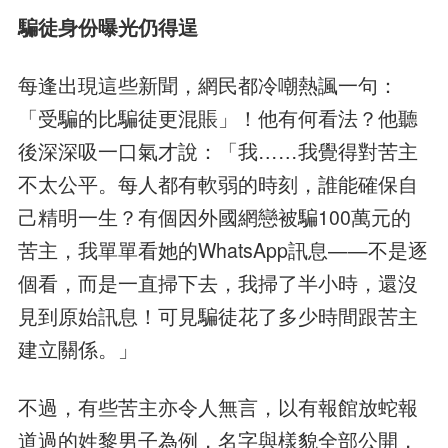
騙徒身份曝光仍得逞
每逢出現這些新聞，網民都冷嘲熱諷一句：
「受騙的比騙徒更混賬」！他有何看法？他聽
後深深吸一口氣才說：「我……我覺得對苦主
不太公平。每人都有軟弱的時刻，誰能確保自
己精明一生？有個因外國網戀被騙100萬元的
苦主，我單單看她的WhatsApp訊息——不是逐
個看，而是一直掃下去，我掃了半小時，還沒
見到原始訊息！可見騙徒花了多少時間跟苦主
建立關係。」
不過，有些苦主亦令人無言，以有報館放蛇報
道過的姓黎男子為例，名字與樣貌全部公開，