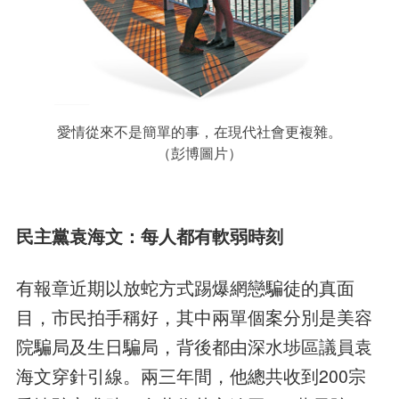
愛情從來不是簡單的事，在現代社會更複雜。
（彭博圖片）
民主黨袁海文：每人都有軟弱時刻
有報章近期以放蛇方式踢爆網戀騙徒的真面
目，市民拍手稱好，其中兩單個案分別是美容
院騙局及生日騙局，背後都由深水埗區議員袁
海文穿針引線。兩三年間，他總共收到200宗