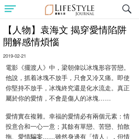
【人物】袁海文 揭穿愛情陷阱
開解感情煩惱
2019-02-21
電影《擺渡人》中，梁朝偉以冰塊形容苦戀。
他說，抓着冰塊不放手，只會又冷又痛。即使
你堅持不放手，冰塊終究還是化水流走。真正
屬於你的愛情，不會是傷人的冰塊……
愛情實在複雜。幸福的愛情必有兩個元素：情
投意合和一心一意；其餘有單戀、苦戀、拍散
拖、愛情騙案……雖然身邊有「情人」，但情