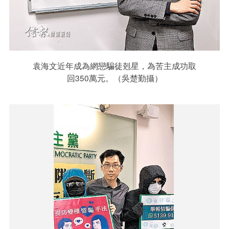
袁海文近年成為網戀騙徒剋星，為苦主成功取
回350萬元。（吳楚勤攝）