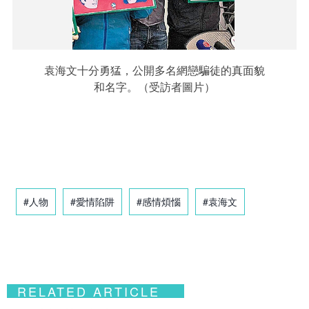
袁海文十分勇猛，公開多名網戀騙徒的真面貌
和名字。（受訪者圖片）
#人物
#愛情陷阱
#感情煩惱
#袁海文
RELATED ARTICLE