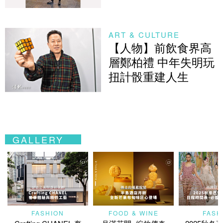
ART & CULTURE
【人物】前飲食界高
層鄭柏禮 中年失明玩
扭計骰重建人生
GALLERY
FASHION
FOOD & WINE
FASH