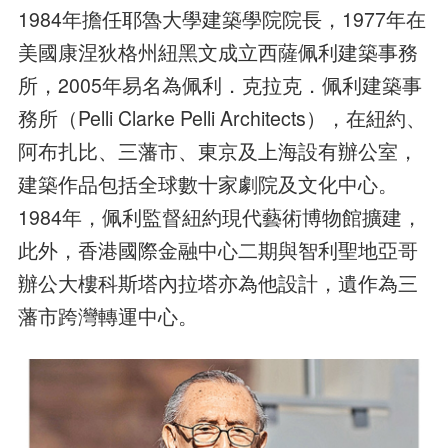
1984年擔任耶魯大學建築學院院長，1977年在
美國康涅狄格州紐黑文成立西薩佩利建築事務
所，2005年易名為佩利．克拉克．佩利建築事
務所（Pelli Clarke Pelli Architects），在紐約、
阿布扎比、三藩市、東京及上海設有辦公室，
建築作品包括全球數十家劇院及文化中心。
1984年，佩利監督紐約現代藝術博物館擴建，
此外，香港國際金融中心二期與智利聖地亞哥
辦公大樓科斯塔內拉塔亦為他設計，遺作為三
藩市跨灣轉運中心。