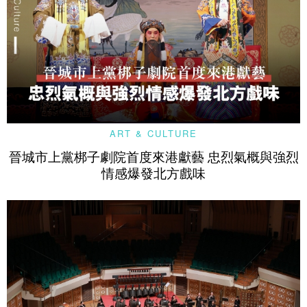
ART & CULTURE
晉城市上黨梆子劇院首度來港獻藝 忠烈氣概與強烈
情感爆發北方戲味