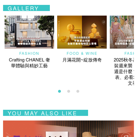
GALLERY
FASHION
FOOD & WINE
FASH
Crafting CHANEL 奢
月滿花開~綻放傳奇
2025秋冬
華體驗與精妙工藝
裝週來襲！
週是什麼？
表、必看2
文看
YOU MAY ALSO LIKE