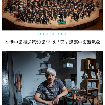
ART & CULTURE
香港中樂團迎第50樂季 以「奕」譜寫中樂新氣象