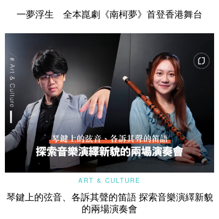
一夢浮生 全本崑劇《南柯夢》首登香港舞台
ART & CULTURE
琴鍵上的弦音、各訴其聲的笛語 探索音樂演繹新貌
的兩場演奏會