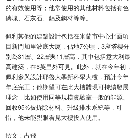
的有效使用等；他常使用的其他材料包括有色
磚塊、石灰石、鋁及鋼材等等。
佩利其他的建築設計包括在米蘭市中心北面項
目新門加里波底大廈，佔地7公頃，3座塔樓分
別為31層、22層與11層高，其中包括意大利最
高建築，在6英里外可見。此外，就在今年初，
佩利參與設計耶魯大學新科學大樓，預計今年
年底完工；他期望可在此大樓體現可持續發展
理念，比如使用同等規模實驗室一般的能源、
回收95%被拆除材料、升級排水系統等，可
惜，他未能親眼看見大樓投入使用。
撰文：占飛