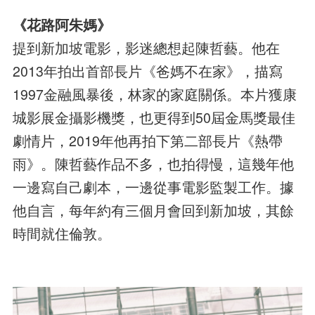
《花路阿朱媽》
提到新加坡電影，影迷總想起陳哲藝。他在
2013年拍出首部長片《爸媽不在家》，描寫
1997金融風暴後，林家的家庭關係。本片獲康
城影展金攝影機獎，也更得到50屆金馬獎最佳
劇情片，2019年他再拍下第二部長片《熱帶
雨》。陳哲藝作品不多，也拍得慢，這幾年他
一邊寫自己劇本，一邊從事電影監製工作。據
他自言，每年約有三個月會回到新加坡，其餘
時間就住倫敦。