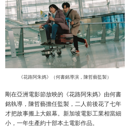
《花路阿朱媽》（何書銘導演，陳哲藝監製）
剛在亞洲電影節放映的《花路阿朱媽》由何書
銘執導，陳哲藝擔任監製，二人前後花了七年
才把故事搬上大銀幕。新加坡電影工業相當細
小，一年生產約十部本土電影作品。