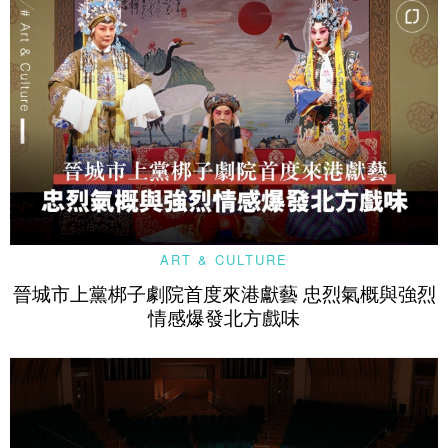
ART & CULTURE
晉城市上黨梆子劇院首度來港獻藝 忠烈氣概與強烈
情感爆發北方戲味