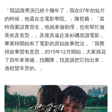
「我認識導演已經十幾年了，我在07年拍短片
的時候，他還在念電影學院。」陳哲藝：「當
時我要請實習生，他就來做助理，也有幫忙做
美術及造型，」及後吳遠赴洛衫磯攻讀電影，
畢業時開始有了電影的原始故事想法，「我覺
得故事蠻有意思，2015年12月開始，大家就花
了四年來籌備，找團隊，找資源把它拍出來，
過程蠻辛苦的。」