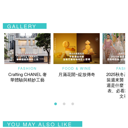
GALLERY
FASHION
FOOD & WINE
FASH
Crafting CHANEL 奢
月滿花開~綻放傳奇
2025秋冬
華體驗與精妙工藝
裝週來襲！
週是什麼？
表、必看2
文看
YOU MAY ALSO LIKE