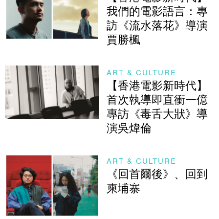
我們的電影語言：專
訪《流水落花》導演
賈勝楓
ART & CULTURE
【香港電影新時代】
首次執導即直衝一億
專訪《毒舌大狀》導
演吳煒倫
ART & CULTURE
《回首爾後》、回到
柬埔寨