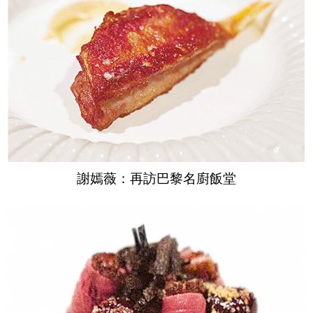
謝嫣薇：再訪巴黎名廚飯堂