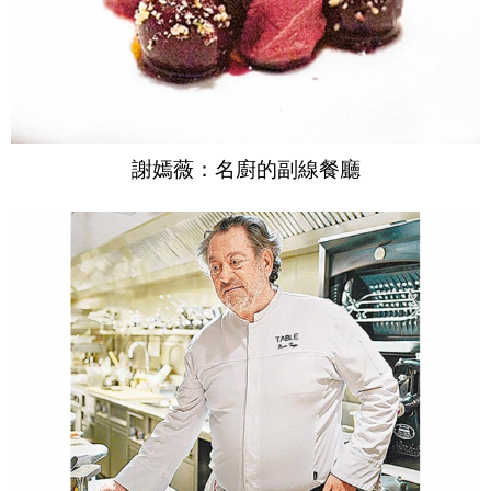
謝嫣薇：名廚的副線餐廳