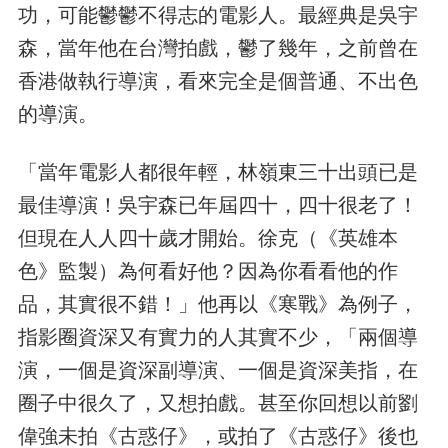
功，可能鬱鬱不得志的電影人。最經典是吳宇
森，當年他在台灣拍戲，鬱了幾年，之前曾在
香港做執行導演，看來完全是個普通、不出色
的導演。
「當年電影人都很年輕，林嶺東三十出頭已是
最佳導演！吳宇森已年屆四十，四十很老了！
但現在人人四十歲才開始。徐克（《英雄本
色》監製）為何看好他？因為你看看他的作
品，其實很不錯！」他再以《寒戰》為例子，
指影圈資深又有實力的人其實不少，「兩個導
演，一個是資深副導演、一個是資深美指，在
圈子中很久了，又想拍戲。甚至你回想以前劉
偉強未拍《古惑仔》，或拍了《古惑仔》後也