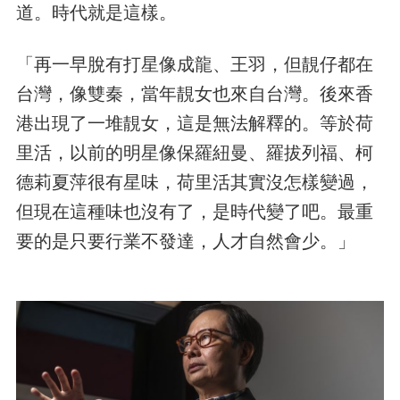
道。時代就是這樣。
「再一早脫有打星像成龍、王羽，但靚仔都在
台灣，像雙秦，當年靚女也來自台灣。後來香
港出現了一堆靚女，這是無法解釋的。等於荷
里活，以前的明星像保羅紐曼、羅拔列福、柯
德莉夏萍很有星味，荷里活其實沒怎樣變過，
但現在這種味也沒有了，是時代變了吧。最重
要的是只要行業不發達，人才自然會少。」