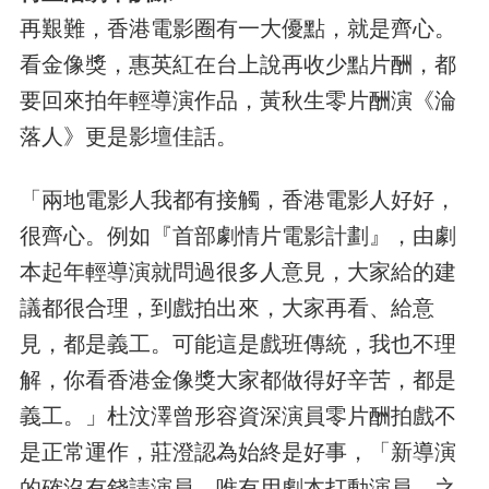
再艱難，香港電影圈有一大優點，就是齊心。
看金像獎，惠英紅在台上說再收少點片酬，都
要回來拍年輕導演作品，黃秋生零片酬演《淪
落人》更是影壇佳話。
「兩地電影人我都有接觸，香港電影人好好，
很齊心。例如『首部劇情片電影計劃』，由劇
本起年輕導演就問過很多人意見，大家給的建
議都很合理，到戲拍出來，大家再看、給意
見，都是義工。可能這是戲班傳統，我也不理
解，你看香港金像獎大家都做得好辛苦，都是
義工。」杜汶澤曾形容資深演員零片酬拍戲不
是正常運作，莊澄認為始終是好事，「新導演
的確沒有錢請演員，唯有用劇本打動演員。之