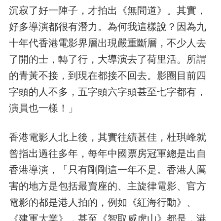
沉寂了好一陣子，才拍出《無間道》。其實，
好多導演都很有潛力。為何我這樣說？因為九
十年代香港電影界層出現嚴重斷層，不少人去
了開的士，轉了行，大導演去了荷里活。所謂
的青黃不接，到現在都接不回去。影圈目前四
字頭的人不多，五字頭六字頭甚至七字都有，
演員也一樣！」
香港電影人北上後，其實往績甚佳，杜琪峰就
曾指出過往多年，每年中國票房冠軍總是出自
香港導演，「只有剛剛這一年不是。香港人厲
害的地方是包括最賣座的、主旋律電影、官方
電影的都是港人拍的，例如《紅海行動》、
《建軍大業》，甚至《智取威虎山》都是，港