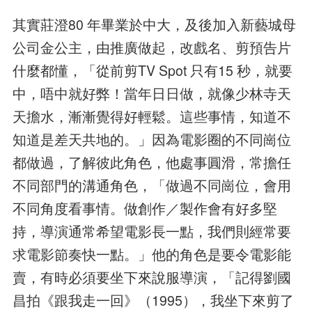
其實莊澄80 年畢業於中大，及後加入新藝城母
公司金公主，由推廣做起，改戲名、剪預告片
什麼都懂，「從前剪TV Spot 只有15 秒，就要
中，唔中就好弊！當年日日做，就像少林寺天
天擔水，漸漸覺得好輕鬆。這些事情，知道不
知道是差天共地的。」因為電影圈的不同崗位
都做過，了解彼此角色，他處事圓滑，常擔任
不同部門的溝通角色，「做過不同崗位，會用
不同角度看事情。做創作／製作會有好多堅
持，導演通常希望電影長一點，我們則經常要
求電影節奏快一點。」他的角色是要令電影能
賣，有時必須要坐下來說服導演，「記得劉國
昌拍《跟我走一回》（1995），我坐下來剪了