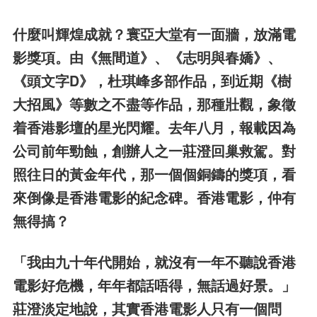
什麼叫輝煌成就？寰亞大堂有一面牆，放滿電
影獎項。
由《無間道》、《志明與春嬌》、
《頭文字D》，杜琪峰多部作品，
到近期《樹
大招風》等數之不盡等作品，
那種壯觀，象徵
着香港影壇的星光閃耀。
去年八月，報載因為
公司前年勁蝕，創辦人之一莊澄回巢救駕。
對
照往日的黃金年代，那一個個銅鑄的獎項，
看
來倒像是香港電影的紀念碑。香港電影，仲有
無得搞？
「我由九十年代開始，就沒有一年不聽說香港
電影好危機，
年年都話唔得，無話過好景。」
莊澄淡定地說，其實香港電影人只有一個問