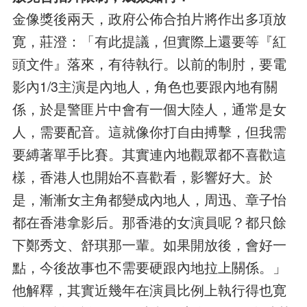
金像獎後兩天，政府公佈合拍片將作出多項放
寛，莊澄：「有此提議，但實際上還要等『紅
頭文件』落來，有待執行。以前的制肘，要電
影內1/3主演是內地人，角色也要跟內地有關
係，於是警匪片中會有一個大陸人，通常是女
人，需要配音。這就像你打自由搏擊，但我需
要縛著單手比賽。其實連內地觀眾都不喜歡這
樣，香港人也開始不喜歡看，影響好大。於
是，漸漸女主角都變成內地人，周迅、章子怡
都在香港拿影后。那香港的女演員呢？都只餘
下鄭秀文、舒琪那一輩。如果開放後，會好一
點，今後故事也不需要硬跟內地拉上關係。」
他解釋，其實近幾年在演員比例上執行得也寛