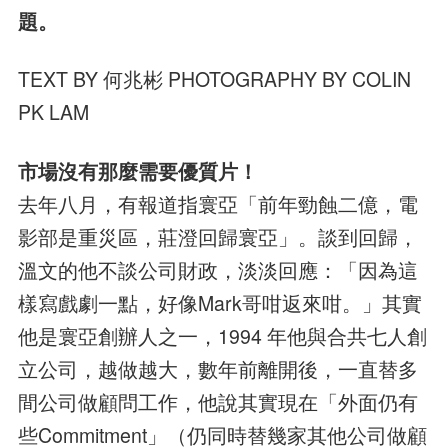
題。
TEXT BY 何兆彬 PHOTOGRAPHY BY COLIN
PK LAM
市場沒有那麼需要優質片！
去年八月，有報道指寰亞「前年勁蝕二億，電
影部是重災區，莊澄回歸寰亞」。談到回歸，
溫文的他不談公司財政，淡淡回應：「因為這
樣寫戲劇一點，好像Mark哥咁返來咁。」其實
他是寰亞創辦人之一，1994 年他與合共七人創
立公司，越做越大，數年前離開後，一直替多
間公司做顧問工作，他說其實現在「外面仍有
些Commitment」（仍同時替幾家其他公司做顧