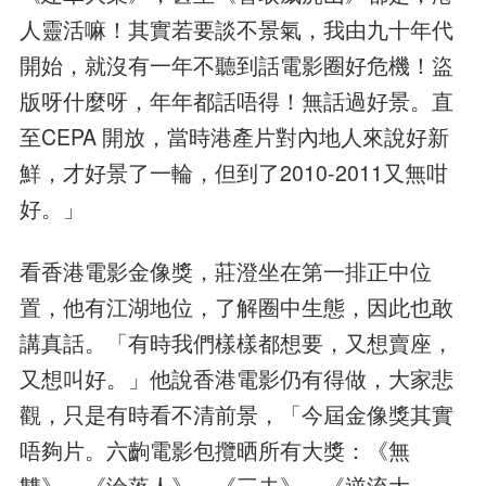
人靈活嘛！其實若要談不景氣，我由九十年代
開始，就沒有一年不聽到話電影圈好危機！盜
版呀什麼呀，年年都話唔得！無話過好景。直
至CEPA 開放，當時港產片對內地人來說好新
鮮，才好景了一輪，但到了2010-2011又無咁
好。」
看香港電影金像獎，莊澄坐在第一排正中位
置，他有江湖地位，了解圈中生態，因此也敢
講真話。「有時我們樣樣都想要，又想賣座，
又想叫好。」他說香港電影仍有得做，大家悲
觀，只是有時看不清前景，「今屆金像獎其實
唔夠片。六齣電影包攬晒所有大獎：《無