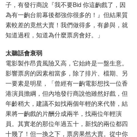
子，有發行商說『我不要Bid 你這齣戲了，因
為有一齣台前幕後都強你很多的！』但結果質
素較差的竟然大賣！我們做得多，有參與，就
知道過程，知道為什麼票房會好。」
太聽話會衰弱
電影製作昂貴風險又高，它始終是一盤生意。
影響票房的因素相當多，除了排片、檔期、另
一要素是明星，「曾經有一齣電影想找一位香
港演員擔綱，但內地發行商說他雖然好戲，但
年齡稍大，建議不如找兩個年輕的來代替，結
果將一齣戲的片酬分成兩半，找兩位年輕演
員。其實老的那位年過五十，新找的兩位都四
十幾了！但一換之下，票房果然大賣。從中你