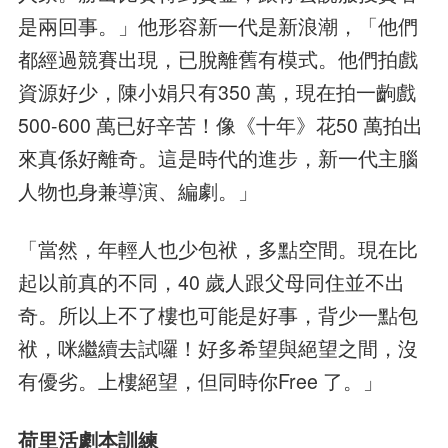
是兩回事。」他形容新一代是新浪潮，「他們
都經過競賽出現，已脫離舊有模式。他們拍戲
資源好少，陳小娟只有350 萬，現在拍一齣戲
500-600 萬已好辛苦！像《十年》花50 萬拍出
來真係好離奇。這是時代的進步，新一代主腦
人物也身兼導演、編劇。」
「當然，年輕人也少包袱，多點空間。現在比
起以前真的不同，40 歲人跟父母同住並不出
奇。所以上不了樓也可能是好事，背少一點包
袱，咪繼續去試囉！好多希望與絕望之間，沒
有優劣。上樓絕望，但同時你Free 了。」
荷里活劇本訓練