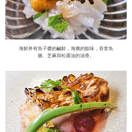
海鮮丼有魚子醬的鹹鮮，海膽的鮨味，吞拿魚
腩、芝麻與松露油的油香。