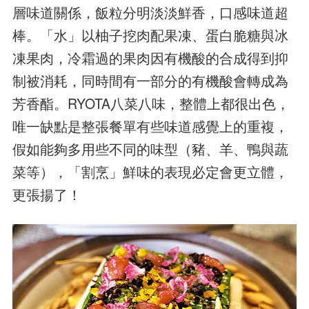
層味道關係，飯粒分明淡淡鮮香，口感味道超
棒。「水」以柚子挖肉配果凍、蛋白脆糖與冰
凍果肉，冷霜過的果肉因有機酸的合成得到抑
制被消耗，同時間有一部分的有機酸會轉成為
芳香酯。RYOTA八菜八味，整體上都很出色，
唯一缺點是整張餐單有些味道感覺上的重複，
假如能夠多用些不同的味型（豬、羊、鴨與蔬
菜等），「割烹」鮮味的表現必定會更立體，
更張揚了！