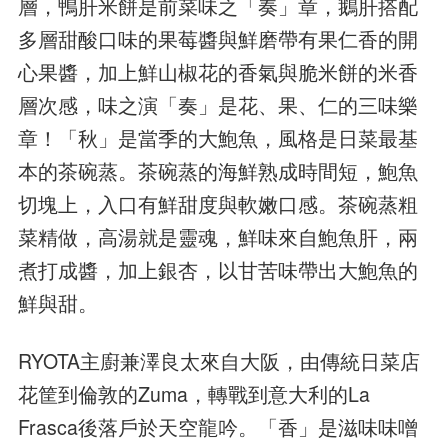
層，鴨肝米餅是前菜味之「奏」章，鵝肝搭配
多層甜酸口味的果莓醬與鮮磨帶有果仁香的開
心果醬，加上鮮山椒花的香氣與脆米餅的米香
層次感，味之演「奏」是花、果、仁的三味樂
章！「秋」是當季的大鮑魚，風格是日菜最基
本的茶碗蒸。茶碗蒸的海鮮熟成時間短，鮑魚
切塊上，入口有鮮甜度與軟嫩口感。茶碗蒸粗
菜精做，高湯就是靈魂，鮮味來自鮑魚肝，兩
煮打成醬，加上銀杏，以甘苦味帶出大鮑魚的
鮮與甜。
RYOTA主廚兼澤良太來自大阪，由傳統日菜店
花筐到倫敦的Zuma，轉戰到意大利的La
Frasca後落戶於天空龍吟。「香」是滋味味噌