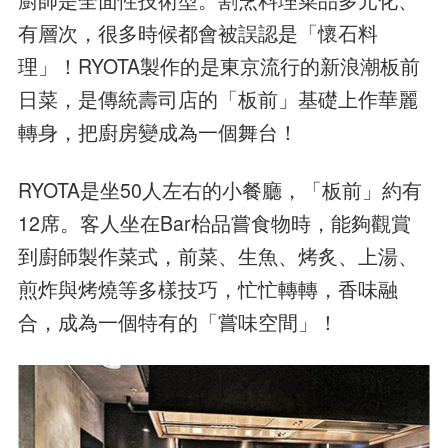
廚師是全面性技術型。割烹料理菜品多元化、
有層次，很多時候都會被誤認是「懷石料
理」！RYOTA製作的是東京流行的新浪潮板前
日菜，是傳統壽司店的「板前」基礎上作華麗
轉身，把廚房變成為一個舞台！
RYOTA是坐50人左右的小餐廳，「板前」約有
12席。客人坐在Bar枱品嘗食物時，能夠觀賞
到廚師製作菜式，前菜、生魚、烤炙、上湯、
煎炸與烤燒等多樣技巧，忙忙轉轉，香味融
合，成為一個特有的「嘗味空間」！