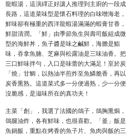
龍蝦湯，這演繹正好讓人推理到主廚的一段成
長路，這道菜味型是懷石料理的白味噌海老，
鮮味卻有極重的西洋龍蝦湯滿滿的蝦膏甘香，
鮮甜清潤。「鮮」由季節魚生與壽司飯組成微
型的海鮮丼，魚子醬是味之鹹鮮，海膽是鮨
味，吞拿魚腩、芝麻與松露油是三味油香。把
三口鮮味拌勻，入口是味蕾的大滿足！至於炭
「燒」甘鯛，以熱油半煎炸至魚鱗脆香，再以
炭香熏熟。這道菜式多一分便過熟，少一分便
沒脆感，是滋味所在的真功夫！
主菜「創」，我選了法國的鴿子，鴿胸熏焗，
鴿腿油炸，各有鮮味，也很喜歡。「釜」飯是
魚鍋飯，重點在烤香的魚子片、魚肉與飯的三