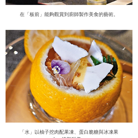
在「板前」能夠觀賞到廚師製作美食的藝術。
「水」以柚子挖肉配果凍、蛋白脆糖與冰凍果