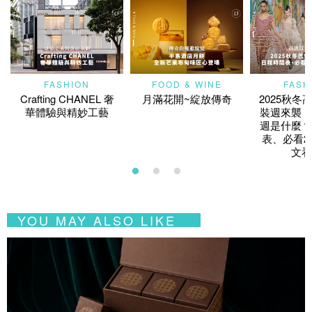
FASHION
FOOD & WINE
FASH
Crafting CHANEL 奢
月滿花開~綻放傳奇
2025秋冬
華體驗與精妙工藝
裝週來襲！
週是什麼？
表、必看2
文看
YOU MAY ALSO LIKE