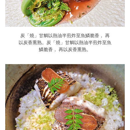
炭「燒」甘鯛以熱油半煎炸至魚鱗脆香， 再
以炭香熏熟。炭「燒」甘鯛以熱油半煎炸至魚
鱗脆香， 再以炭香熏熟。