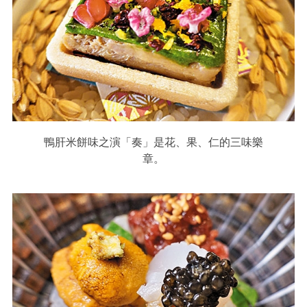
鴨肝米餅味之演「奏」是花、果、仁的三味樂
章。