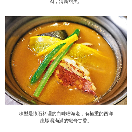
肉，清新甜美。
味型是懷石料理的白味噌海老，有極重的西洋
龍蝦湯滿滿的蝦膏甘香。