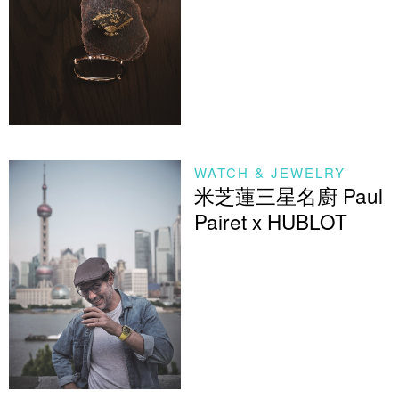
WATCH & JEWELRY
米芝蓮三星名廚 Paul
Pairet x HUBLOT