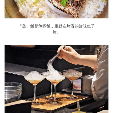
「釜」飯是魚鍋飯，重點在烤香的鮮味魚子
片。